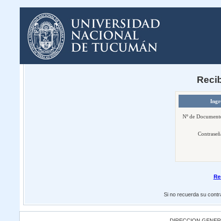
Reci
Ingr
Nº de Document
Contraseñ
Re
Si no recuerda su cont
DIRECCION GENER